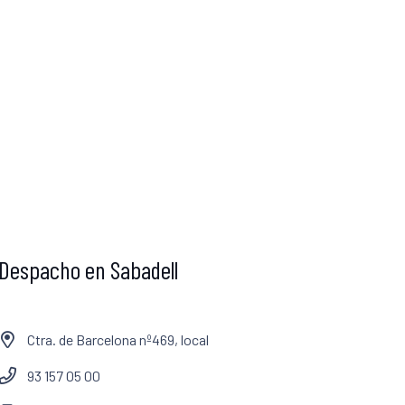
Despacho en Sabadell
Ctra. de Barcelona nº469, local
93 157 05 00