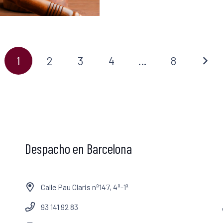
1
2
3
4
…
8
Despacho en Barcelona
Calle Pau Claris nº147, 4º-1ª
93 141 92 83