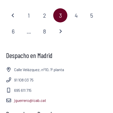
1
2
3
4
5
6
…
8
Despacho en Madrid
Calle Velázquez, nº10, 1ª planta
91 108 03 75
695 611 715
jguerrero@icab.cat