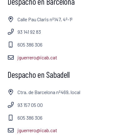
Despacho en Barcelona
Calle Pau Claris nº147, 4º-1ª
93 141 92 83
605 386 306
jguerrero@icab.cat
Despacho en Sabadell
Ctra. de Barcelona nº469, local
93 157 05 00
605 386 306
jguerrero@icab.cat