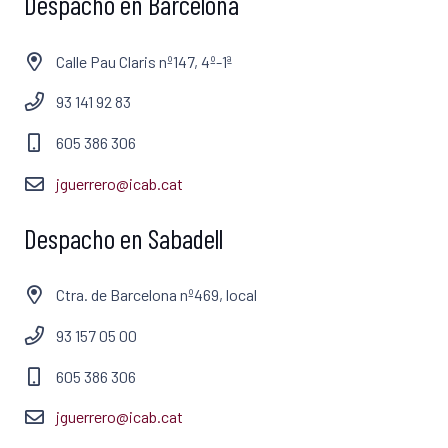
Despacho en Barcelona
Calle Pau Claris nº147, 4º-1ª
93 141 92 83
605 386 306
jguerrero@icab.cat
Despacho en Sabadell
Ctra. de Barcelona nº469, local
93 157 05 00
605 386 306
jguerrero@icab.cat