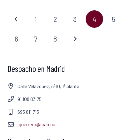
1
2
3
4
5
6
7
8
Despacho en Madrid
Calle Velázquez, nº10, 1ª planta
91 108 03 75
695 611 715
jguerrero@icab.cat