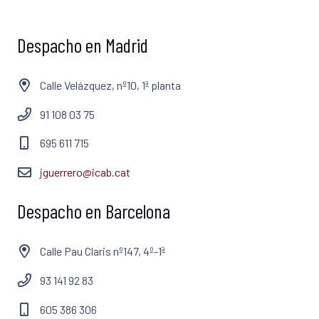
Despacho en Madrid
Calle Velázquez, nº10, 1ª planta
91 108 03 75
695 611 715
jguerrero@icab.cat
Despacho en Barcelona
Calle Pau Claris nº147, 4º-1ª
93 141 92 83
605 386 306