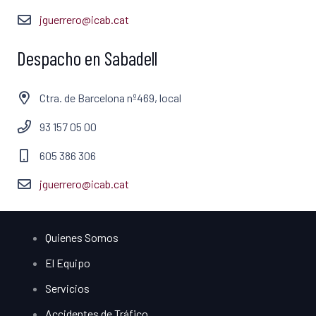
jguerrero@icab.cat
Despacho en Sabadell
Ctra. de Barcelona nº469, local
93 157 05 00
605 386 306
jguerrero@icab.cat
Quienes Somos
El Equipo
Servicios
Accidentes de Tráfico